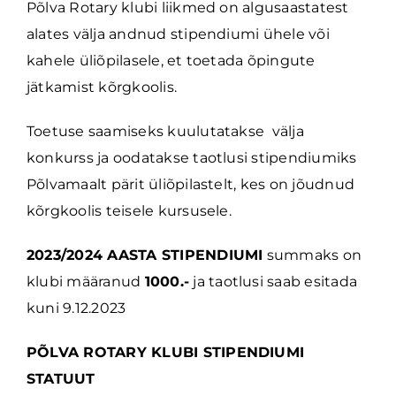
Põlva Rotary klubi liikmed on algusaastatest
alates välja andnud stipendiumi ühele või
kahele üliõpilasele, et toetada õpingute
jätkamist kõrgkoolis.
Toetuse saamiseks kuulutatakse välja
konkurss ja oodatakse taotlusi stipendiumiks
Põlvamaalt pärit üliõpilastelt, kes on jõudnud
kõrgkoolis teisele kursusele.
2023/2024 AASTA STIPENDIUMI
summaks on
klubi määranud
1000.-
ja taotlusi saab esitada
kuni 9.12.2023
PÕLVA ROTARY KLUBI STIPENDIUMI
STATUUT