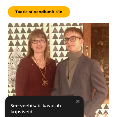
Taotle stipendiumit siin
×
See veebisait kasutab
küpsiseid