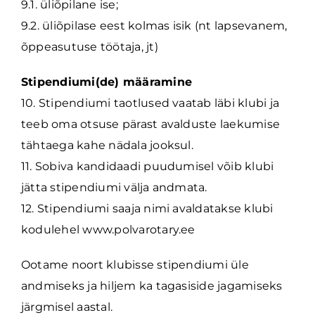
9.1. üliõpilane ise;
9.2. üliõpilase eest kolmas isik (nt lapsevanem,
õppeasutuse töötaja, jt)
Stipendiumi(de) määramine
10. Stipendiumi taotlused vaatab läbi klubi ja
teeb oma otsuse pärast avalduste laekumise
tähtaega kahe nädala jooksul.
11. Sobiva kandidaadi puudumisel võib klubi
jätta stipendiumi välja andmata.
12. Stipendiumi saaja nimi avaldatakse klubi
kodulehel www.polvarotary.ee
Ootame noort klubisse stipendiumi üle
andmiseks ja hiljem ka tagasiside jagamiseks
järgmisel aastal.