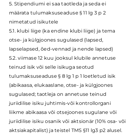
5. Stipendiumi ei saa taotleda ja seda ei
määrata tulumaksuseaduse § 11 lg 3 p 2
nimetatud isikutele
5.1. klubi liige (ka endine klubi liige) ja tema
otse- ja külgjoones sugulased (lapsed,
lapselapsed, õed-vennad ja nende lapsed)
5.2. viimase 12 kuu jooksul klubile annetuse
teinud isik või selle isikuga seotud
tulumaksuseaduse § 8 lg 1 p 1 loetletud isik
(abikaasa, elukaaslane, otse- ja külgjoones
sugulased; taotleja on annetuse teinud
juriidilise isiku juhtimis-või kontrollorgani
liikme abikaasa või otsejoones sugulane või
juriidilise isiku osanik või aktsionär (10% osa- või
aktsiakapitalist) ja teistel TMS §11 lg3 p2 alusel.