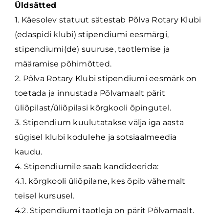
Üldsätted
1. Käesolev statuut sätestab Põlva Rotary Klubi
(edaspidi klubi) stipendiumi eesmärgi,
stipendiumi(de) suuruse, taotlemise ja
määramise põhimõtted.
2. Põlva Rotary Klubi stipendiumi eesmärk on
toetada ja innustada Põlvamaalt pärit
üliõpilast/üliõpilasi kõrgkooli õpingutel.
3. Stipendium kuulutatakse välja iga aasta
sügisel klubi kodulehe ja sotsiaalmeedia
kaudu.
4. Stipendiumile saab kandideerida:
4.1. kõrgkooli üliõpilane, kes õpib vähemalt
teisel kursusel.
4.2. Stipendiumi taotleja on pärit Põlvamaalt.