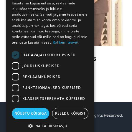
Kasutame küpsiseid sisu, reklaamide
isikupärastamiseks ja liikluse
analüüsimiseks. Samuti jagame teavet meie
saidi kasutamise kohta oma reklaami- ja
analüüsipartneritega, kes võivad seda
kombineerida muu teabega, mille olete
neile esitanud või mille nad on kogunud teie
teenuste kasutamisest.
Rohkem teavet
HÄDAVAJALIKUD KÜPSISED
STIPENDIAAT 2022/2023
JÕUDLUSKÜPSISED
Mart Kirotar
REKLAAMKÜPSISED
FUNKTSIONAALSED KÜPSISED
KLASSIFITSEERIMATA KÜPSISED
NÕUSTU KÕIGIGA
KEELDU KÕIGIST
Vihmategija
| Copyright © 2022-2025. All Rights Reserved.
NÄITA ÜKSIKASJU
Facebook