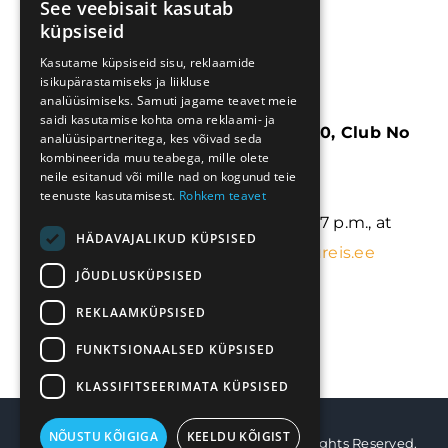
See veebisait kasutab
Põlva Rotary Klubi MTÜ
küpsiseid
Kasutame küpsiseid sisu, reklaamide
Welcome to RC Põlva homepage!
isikupärastamiseks ja liikluse
analüüsimiseks. Samuti jagame teavet meie
saidi kasutamise kohta oma reklaami- ja
Põlva Rotary Club. District No 1420, Club No
analüüsipartneritega, kes võivad seda
kombineerida muu teabega, mille olete
30354
neile esitanud või mille nad on kogunud teie
Founded:
August 16, 1994
teenuste kasutamisest.
Rohkem teavet
The Club meets every Monday 5 to 7 p.m., at
HÄDAVAJALIKUD KÜPSISED
restaurant of Pesa Hotel,
www.kagureis.ee
JÕUDLUSKÜPSISED
located at Uus 5 in Põlva.
REKLAAMKÜPSISED
FUNKTSIONAALSED KÜPSISED
KLASSIFITSEERIMATA KÜPSISED
NÕUSTU KÕIGIGA
KEELDU KÕIGIST
Vihmategija
| Copyright © 2022-2025. All Rights Reserved.