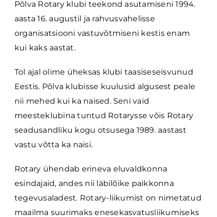
Põlva Rotary klubi teekond asutamiseni 1994.
aasta 16. augustil ja rahvusvahelisse
organisatsiooni vastuvõtmiseni kestis enam
kui kaks aastat.
Tol ajal olime üheksas klubi taasiseseisvunud
Eestis. Põlva klubisse kuulusid algusest peale
nii mehed kui ka naised. Seni vaid
meesteklubina tuntud Rotarysse võis Rotary
seadusandliku kogu otsusega 1989. aastast
vastu võtta ka naisi.
Rotary ühendab erineva eluvaldkonna
esindajaid, andes nii läbilõike paikkonna
tegevusaladest. Rotary-liikumist on nimetatud
maailma suurimaks enesekasvatusliikumiseks