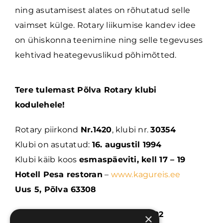
ning asutamisest alates on rõhutatud selle
vaimset külge. Rotary liikumise kandev idee
on ühiskonna teenimine ning selle tegevuses
kehtivad heategevuslikud põhimõtted.
Tere tulemast Põlva Rotary klubi
kodulehele!
Rotary piirkond
Nr.1420
, klubi nr.
30354
Klubi on asutatud:
16. augustil 1994
Klubi käib koos
esmaspäeviti, kell 17 – 19
Hotell Pesa restoran
–
www.kagureis.ee
Uus 5, Põlva 63308
Swedbank: EE552200001120255792
×