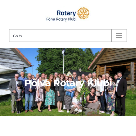
Skip
to
content
Go to...
Põlva Rotary Klubi